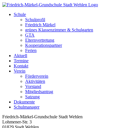
Zum
Inhalt
Schule
springen
Schulprofil
Friedrich Märkel
grünes Klassenzimmer & Schulgarten
GTA
Elternvertretung
Kooperationspartner
Ferien
Aktuell
Termine
Kontakt
Verein
Förderverein
Aktivitäten
Vorstand
Mitgliedsantrag
Satzung
Dokumente
Schulmanager
Friedrich-Märkel-Grundschule Stadt Wehlen
Lohmener-Str. 3
01829 Stadt Wehlen